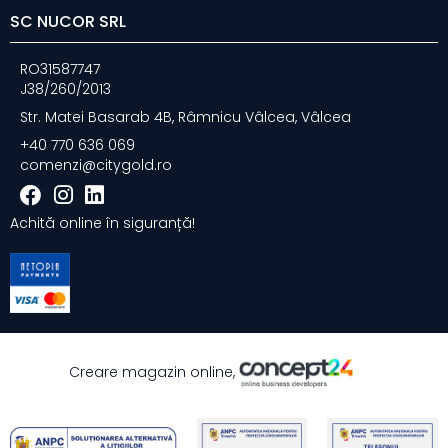
SC NUCOR SRL
RO31587747
J38/260/2013
Str. Matei Basarab 4B, Râmnicu Vâlcea, Vâlcea
+40 770 636 069
comenzi@citygold.ro
Achită online în siguranță!
Creare magazin online,