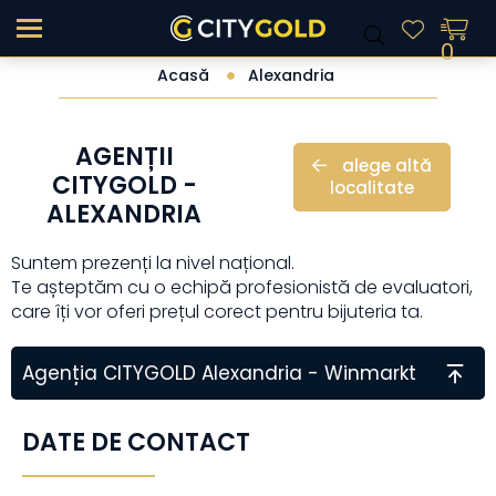
0
Acasă
Alexandria
AGENȚII
alege altă
CITYGOLD -
localitate
ALEXANDRIA
Suntem prezenți la nivel național.
Te așteptăm cu o echipă profesionistă de evaluatori,
care îți vor oferi prețul corect pentru bijuteria ta.
Agenția CITYGOLD Alexandria - Winmarkt
DATE DE CONTACT